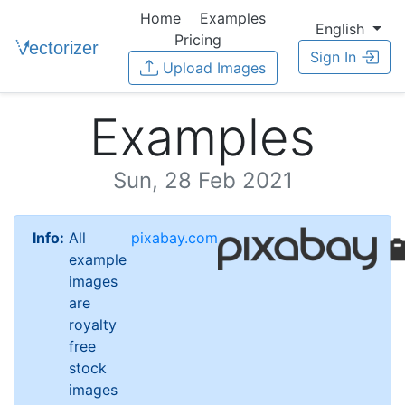
Home
Examples
English
Pricing
Sign In
Upload Images
Examples
Sun, 28 Feb 2021
Info:
All
pixabay.com
example
images
are
royalty
free
stock
images