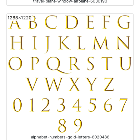
travel-plane-window-airplane-6030190
1288x1220
alphabet-numbers-gold-letters-6020486