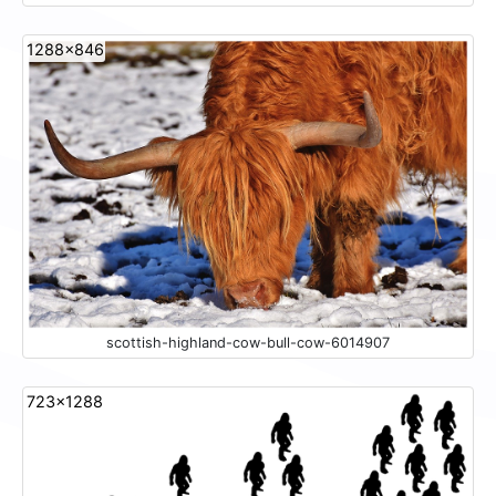
1288x846
scottish-highland-cow-bull-cow-6014907
723x1288