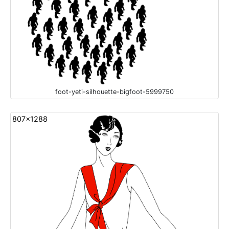
foot-yeti-silhouette-bigfoot-5999750
807x1288