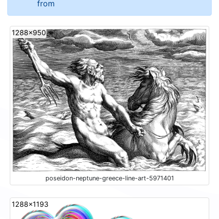
from
1288x950
poseidon-neptune-greece-line-art-5971401
1288x1193