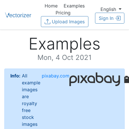
Home
Examples
English
Pricing
Sign In
Upload Images
Examples
Mon, 4 Oct 2021
Info:
All
pixabay.com
example
images
are
royalty
free
stock
images