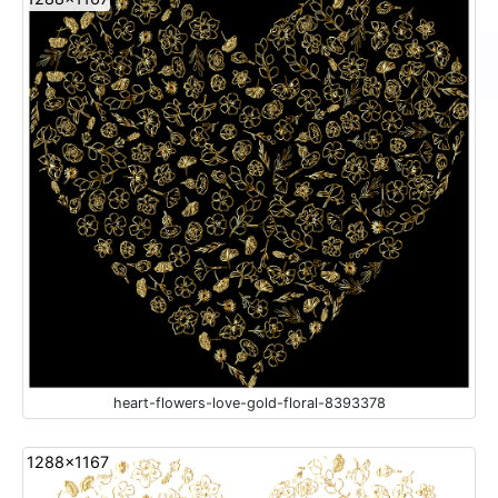
heart-flowers-love-gold-floral-8393378
1288x1167