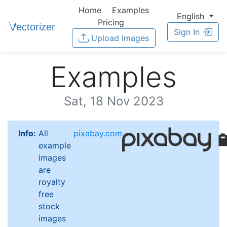
Home
Examples
English
Pricing
Sign In
Upload Images
Examples
Sat, 18 Nov 2023
Info:
All
pixabay.com
example
images
are
royalty
free
stock
images