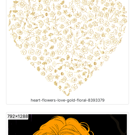
heart-flowers-love-gold-floral-8393379
792x1288