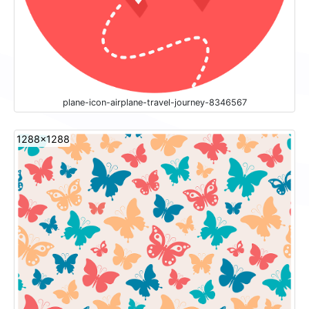
plane-icon-airplane-travel-journey-8346567
1288x1288