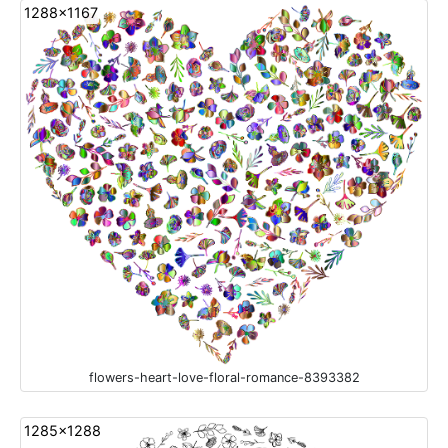
1288x1167
flowers-heart-love-floral-romance-8393382
1285x1288