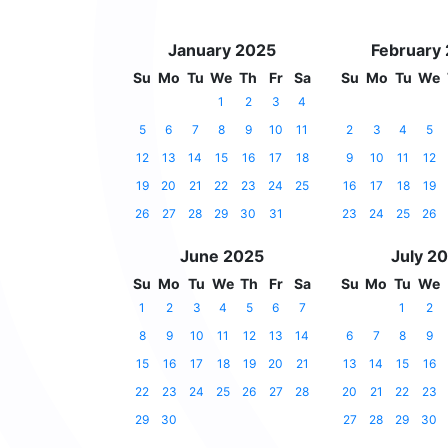
January 2025
February
Su
Mo
Tu
We
Th
Fr
Sa
Su
Mo
Tu
We
1
2
3
4
5
6
7
8
9
10
11
2
3
4
5
12
13
14
15
16
17
18
9
10
11
12
19
20
21
22
23
24
25
16
17
18
19
26
27
28
29
30
31
23
24
25
26
June 2025
July 2
Su
Mo
Tu
We
Th
Fr
Sa
Su
Mo
Tu
We
1
2
3
4
5
6
7
1
2
8
9
10
11
12
13
14
6
7
8
9
15
16
17
18
19
20
21
13
14
15
16
22
23
24
25
26
27
28
20
21
22
23
29
30
27
28
29
30