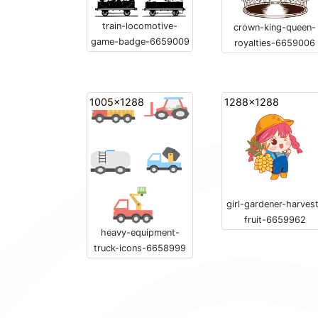
train-locomotive-
crown-king-queen-
game-badge-6659009
royalties-6659006
1005x1288
1288x1288
girl-gardener-harves
fruit-6659962
heavy-equipment-
truck-icons-6658999