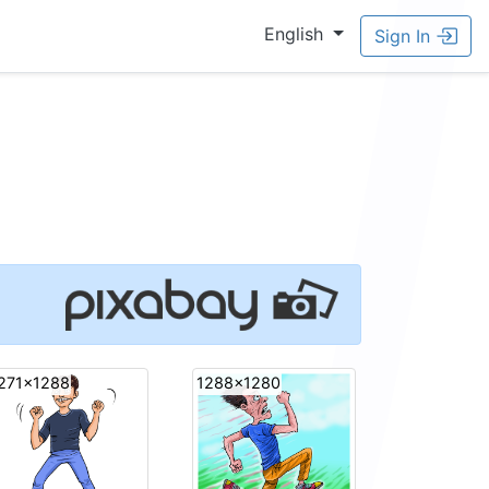
English
Sign In
271x1288
1288x1280