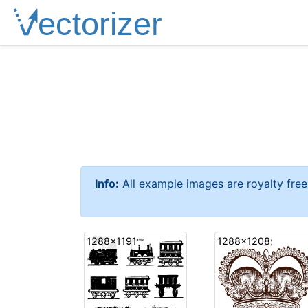
Info:
All example images are royalty fre
1288x1191
1288x1208