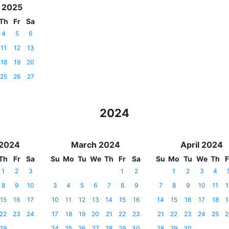
 2025
Th
Fr
Sa
4
5
6
11
12
13
18
19
20
25
26
27
2024
 2024
March 2024
April 2024
Th
Fr
Sa
Su
Mo
Tu
We
Th
Fr
Sa
Su
Mo
Tu
We
Th
F
1
2
3
1
2
1
2
3
4
8
9
10
3
4
5
6
7
8
9
7
8
9
10
11
1
15
16
17
10
11
12
13
14
15
16
14
15
16
17
18
1
22
23
24
17
18
19
20
21
22
23
21
22
23
24
25
2
29
24
25
26
27
28
29
30
28
29
30