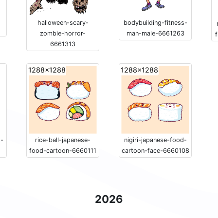
bodybuilding-fitness-
halloween-scary-
man-male-6661263
zombie-horror-
6661313
1288x1288
1288x1288
t-
rice-ball-japanese-
nigiri-japanese-food-
food-cartoon-6660111
cartoon-face-6660108
2026