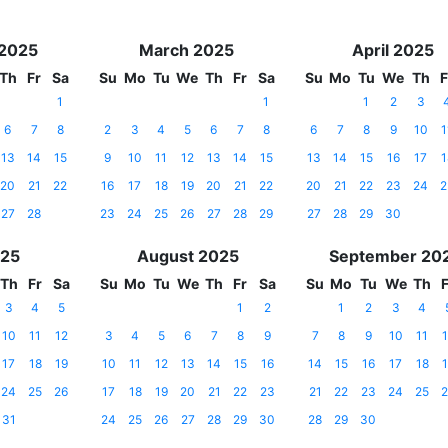
 2025
March 2025
April 2025
Th
Fr
Sa
Su
Mo
Tu
We
Th
Fr
Sa
Su
Mo
Tu
We
Th
F
1
1
1
2
3
6
7
8
2
3
4
5
6
7
8
6
7
8
9
10
1
13
14
15
9
10
11
12
13
14
15
13
14
15
16
17
1
20
21
22
16
17
18
19
20
21
22
20
21
22
23
24
2
27
28
23
24
25
26
27
28
29
27
28
29
30
025
August 2025
September 20
Th
Fr
Sa
Su
Mo
Tu
We
Th
Fr
Sa
Su
Mo
Tu
We
Th
F
3
4
5
1
2
1
2
3
4
10
11
12
3
4
5
6
7
8
9
7
8
9
10
11
1
17
18
19
10
11
12
13
14
15
16
14
15
16
17
18
1
24
25
26
17
18
19
20
21
22
23
21
22
23
24
25
2
31
24
25
26
27
28
29
30
28
29
30