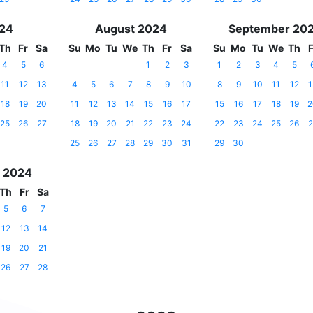
024
August 2024
September 20
Th
Fr
Sa
Su
Mo
Tu
We
Th
Fr
Sa
Su
Mo
Tu
We
Th
F
4
5
6
1
2
3
1
2
3
4
5
11
12
13
4
5
6
7
8
9
10
8
9
10
11
12
1
18
19
20
11
12
13
14
15
16
17
15
16
17
18
19
2
25
26
27
18
19
20
21
22
23
24
22
23
24
25
26
2
25
26
27
28
29
30
31
29
30
 2024
Th
Fr
Sa
5
6
7
12
13
14
19
20
21
26
27
28