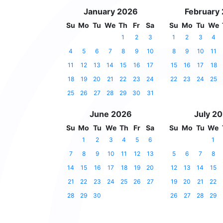
January 2026
February
Su
Mo
Tu
We
Th
Fr
Sa
Su
Mo
Tu
We
1
2
3
1
2
3
4
4
5
6
7
8
9
10
8
9
10
11
11
12
13
14
15
16
17
15
16
17
18
18
19
20
21
22
23
24
22
23
24
25
25
26
27
28
29
30
31
June 2026
July 2
Su
Mo
Tu
We
Th
Fr
Sa
Su
Mo
Tu
We
1
2
3
4
5
6
1
7
8
9
10
11
12
13
5
6
7
8
14
15
16
17
18
19
20
12
13
14
15
21
22
23
24
25
26
27
19
20
21
22
28
29
30
26
27
28
29