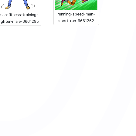
running-speed-man-
man-fitness-training-
sport-run-6661262
fighter-male-6661295