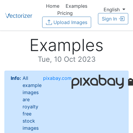
Home
Examples
English
Pricing
Sign In
Upload Images
Examples
Tue, 10 Oct 2023
Info:
All
pixabay.com
example
images
are
royalty
free
stock
images