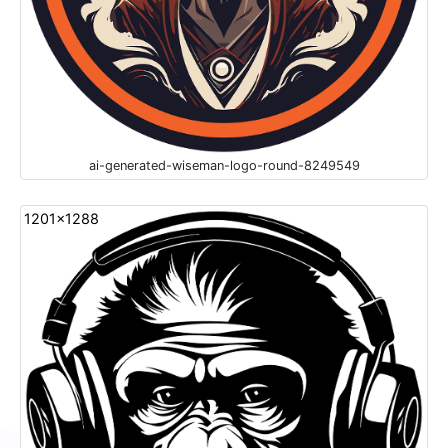
ai-generated-wiseman-logo-round-8249549
1201x1288