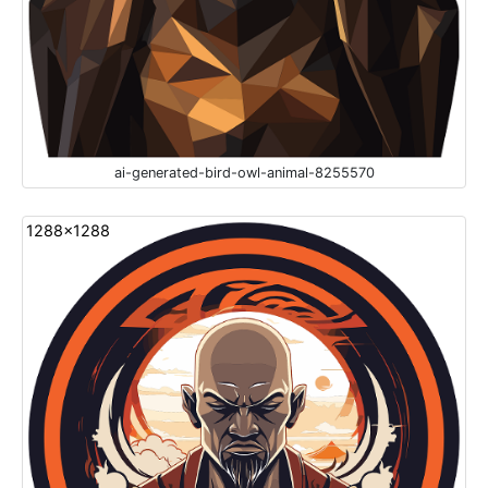
ai-generated-bird-owl-animal-8255570
1288x1288