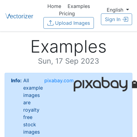
Home
Examples
English
Pricing
Sign In
Upload Images
Examples
Sun, 17 Sep 2023
Info:
All
pixabay.com
example
images
are
royalty
free
stock
images