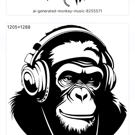
ai-generated-monkey-music-8255571
1205x1288