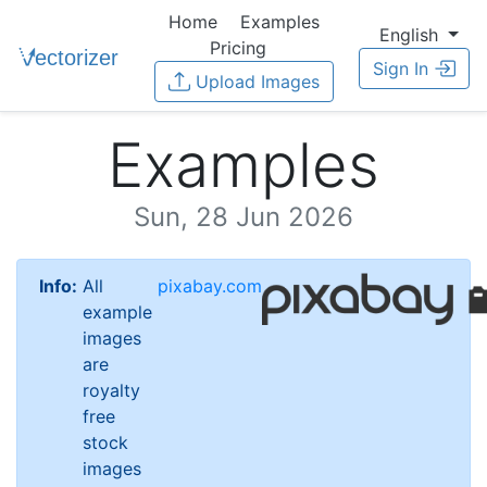
Home
Examples
English
Pricing
Sign In
Upload Images
Examples
Sun, 28 Jun 2026
Info:
All
pixabay.com
example
images
are
royalty
free
stock
images