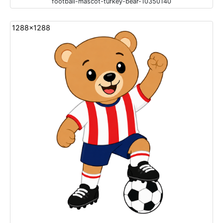
football-mascot-turkey-bear-10350140
1288x1288