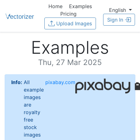
Home
Examples
English
Pricing
Sign In
Upload Images
Examples
Thu, 27 Mar 2025
Info:
All
pixabay.com
example
images
are
royalty
free
stock
images