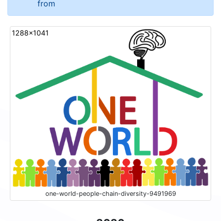
from
1288x1041
one-world-people-chain-diversity-9491969