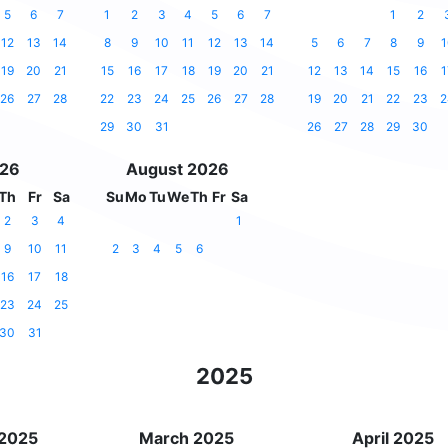
5
6
7
1
2
3
4
5
6
7
1
2
12
13
14
8
9
10
11
12
13
14
5
6
7
8
9
1
19
20
21
15
16
17
18
19
20
21
12
13
14
15
16
1
26
27
28
22
23
24
25
26
27
28
19
20
21
22
23
2
29
30
31
26
27
28
29
30
026
August 2026
Th
Fr
Sa
Su
Mo
Tu
We
Th
Fr
Sa
2
3
4
1
9
10
11
2
3
4
5
6
16
17
18
23
24
25
30
31
2025
 2025
March 2025
April 2025