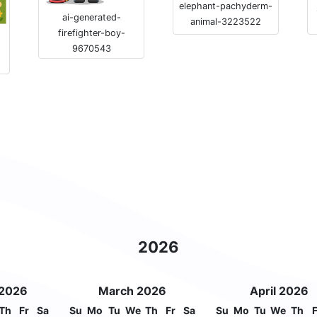
elephant-pachyderm-
ai-generated-
animal-3223522
firefighter-boy-
9670543
2026
 2026
March 2026
April 2026
Th
Fr
Sa
Su
Mo
Tu
We
Th
Fr
Sa
Su
Mo
Tu
We
Th
F