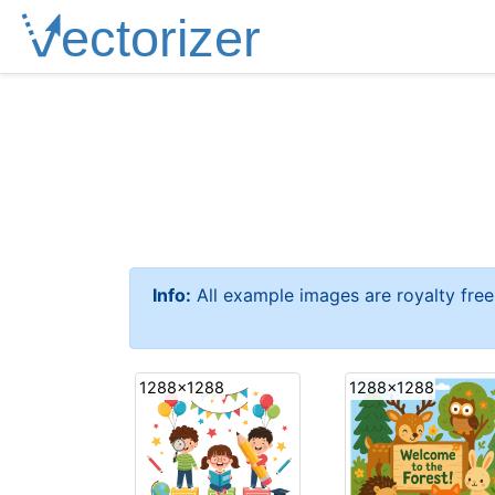
Info:
All example images are royalty fre
1288x1288
1288x1288