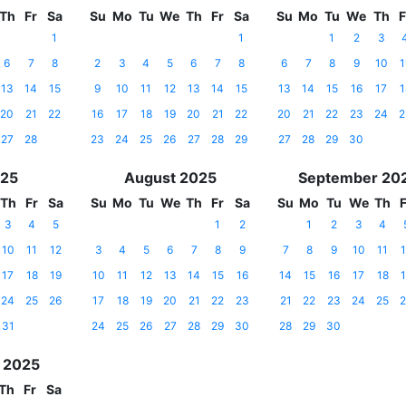
Th
Fr
Sa
Su
Mo
Tu
We
Th
Fr
Sa
Su
Mo
Tu
We
Th
F
1
1
1
2
3
6
7
8
2
3
4
5
6
7
8
6
7
8
9
10
1
13
14
15
9
10
11
12
13
14
15
13
14
15
16
17
1
20
21
22
16
17
18
19
20
21
22
20
21
22
23
24
2
27
28
23
24
25
26
27
28
29
27
28
29
30
025
August 2025
September 20
Th
Fr
Sa
Su
Mo
Tu
We
Th
Fr
Sa
Su
Mo
Tu
We
Th
F
3
4
5
1
2
1
2
3
4
10
11
12
3
4
5
6
7
8
9
7
8
9
10
11
1
17
18
19
10
11
12
13
14
15
16
14
15
16
17
18
1
24
25
26
17
18
19
20
21
22
23
21
22
23
24
25
2
31
24
25
26
27
28
29
30
28
29
30
 2025
Th
Fr
Sa