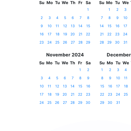
Su
Mo
Tu
We
Th
Fr
Sa
Su
Mo
Tu
We
1
1
2
3
2
3
4
5
6
7
8
7
8
9
10
9
10
11
12
13
14
15
14
15
16
17
16
17
18
19
20
21
22
21
22
23
24
23
24
25
26
27
28
29
28
29
30
31
November 2024
December
Su
Mo
Tu
We
Th
Fr
Sa
Su
Mo
Tu
We
1
2
1
2
3
4
3
4
5
6
7
8
9
8
9
10
11
10
11
12
13
14
15
16
15
16
17
18
17
18
19
20
21
22
23
22
23
24
25
24
25
26
27
28
29
30
29
30
31