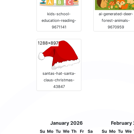
kids-school-
ai-generated-deer-
education-reading-
forest-animals-
9671141
9670959
1288x897
santas-hat-santa-
claus-christmas-
43847
January 2026
February
Su
Mo
Tu
We
Th
Fr
Sa
Su
Mo
Tu
We