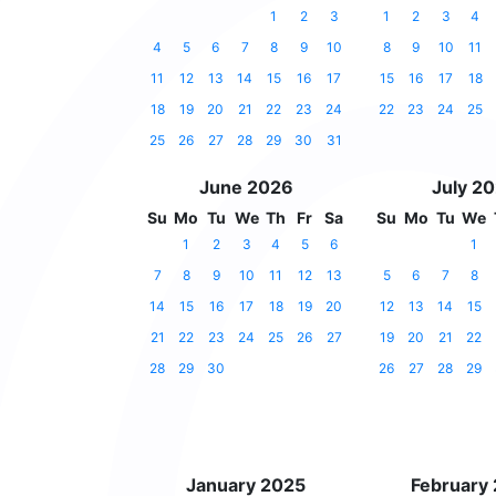
1
2
3
1
2
3
4
4
5
6
7
8
9
10
8
9
10
11
11
12
13
14
15
16
17
15
16
17
18
18
19
20
21
22
23
24
22
23
24
25
25
26
27
28
29
30
31
June 2026
July 2
Su
Mo
Tu
We
Th
Fr
Sa
Su
Mo
Tu
We
1
2
3
4
5
6
1
7
8
9
10
11
12
13
5
6
7
8
14
15
16
17
18
19
20
12
13
14
15
21
22
23
24
25
26
27
19
20
21
22
28
29
30
26
27
28
29
January 2025
February