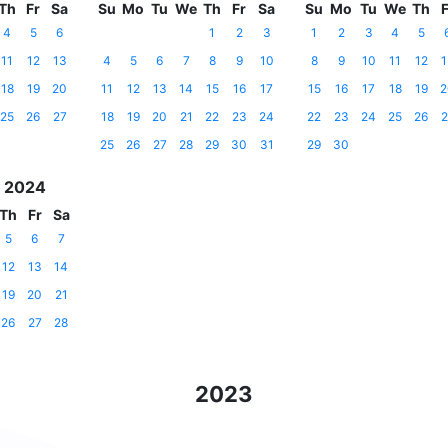
Th
Fr
Sa
Su
Mo
Tu
We
Th
Fr
Sa
Su
Mo
Tu
We
Th
F
4
5
6
1
2
3
1
2
3
4
5
11
12
13
4
5
6
7
8
9
10
8
9
10
11
12
1
18
19
20
11
12
13
14
15
16
17
15
16
17
18
19
2
25
26
27
18
19
20
21
22
23
24
22
23
24
25
26
2
25
26
27
28
29
30
31
29
30
 2024
Th
Fr
Sa
5
6
7
12
13
14
19
20
21
26
27
28
2023