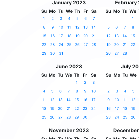
January 2023
February
Su
Mo
Tu
We
Th
Fr
Sa
Su
Mo
Tu
We
1
2
3
4
5
6
7
1
8
9
10
11
12
13
14
5
6
7
8
15
16
17
18
19
20
21
12
13
14
15
22
23
24
25
26
27
28
19
20
21
22
29
30
31
26
27
28
June 2023
July 2
Su
Mo
Tu
We
Th
Fr
Sa
Su
Mo
Tu
We
1
2
3
4
5
6
7
8
9
10
2
3
4
5
11
12
13
14
15
16
17
9
10
11
12
18
19
20
21
22
23
24
16
17
18
19
25
26
27
28
29
30
23
24
25
26
November 2023
December
Su
Mo
Tu
We
Th
Fr
Sa
Su
Mo
Tu
We