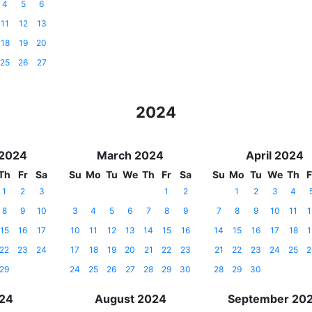
4
5
6
11
12
13
18
19
20
25
26
27
2024
 2024
March 2024
April 2024
Th
Fr
Sa
Su
Mo
Tu
We
Th
Fr
Sa
Su
Mo
Tu
We
Th
F
1
2
3
1
2
1
2
3
4
8
9
10
3
4
5
6
7
8
9
7
8
9
10
11
1
15
16
17
10
11
12
13
14
15
16
14
15
16
17
18
1
22
23
24
17
18
19
20
21
22
23
21
22
23
24
25
2
29
24
25
26
27
28
29
30
28
29
30
024
August 2024
September 20