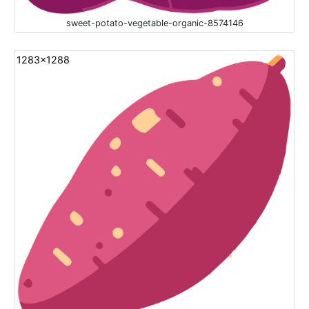
sweet-potato-vegetable-organic-8574146
1283x1288