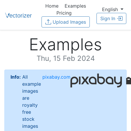
Home
Examples
English
Pricing
Sign In
Upload Images
Examples
Thu, 15 Feb 2024
Info:
All
pixabay.com
example
images
are
royalty
free
stock
images