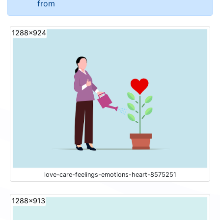
from
1288x924
love-care-feelings-emotions-heart-8575251
1288x913