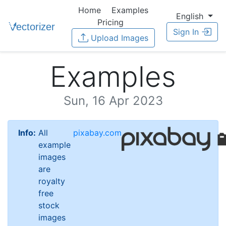
Home
Examples
English
Pricing
Sign In
Upload Images
Examples
Sun, 16 Apr 2023
Info:
All
pixabay.com
example
images
are
royalty
free
stock
images