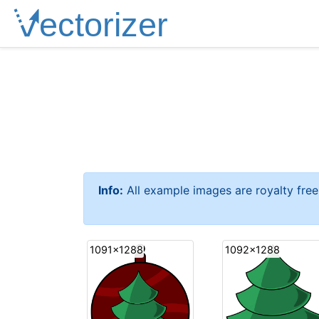
Info:
All example images are royalty fre
1091x1288
1092x1288