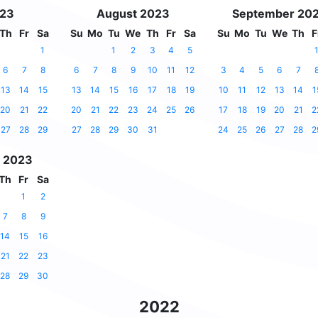
023
August 2023
September 20
Th
Fr
Sa
Su
Mo
Tu
We
Th
Fr
Sa
Su
Mo
Tu
We
Th
F
1
1
2
3
4
5
6
7
8
6
7
8
9
10
11
12
3
4
5
6
7
13
14
15
13
14
15
16
17
18
19
10
11
12
13
14
1
20
21
22
20
21
22
23
24
25
26
17
18
19
20
21
2
27
28
29
27
28
29
30
31
24
25
26
27
28
2
 2023
Th
Fr
Sa
1
2
7
8
9
14
15
16
21
22
23
28
29
30
2022