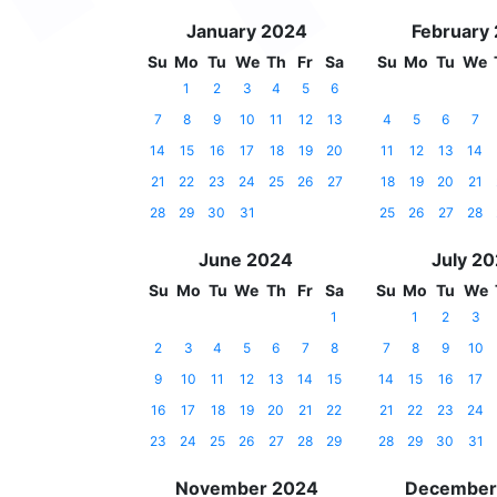
January 2024
February
Su
Mo
Tu
We
Th
Fr
Sa
Su
Mo
Tu
We
1
2
3
4
5
6
7
8
9
10
11
12
13
4
5
6
7
14
15
16
17
18
19
20
11
12
13
14
21
22
23
24
25
26
27
18
19
20
21
28
29
30
31
25
26
27
28
June 2024
July 2
Su
Mo
Tu
We
Th
Fr
Sa
Su
Mo
Tu
We
1
1
2
3
2
3
4
5
6
7
8
7
8
9
10
9
10
11
12
13
14
15
14
15
16
17
16
17
18
19
20
21
22
21
22
23
24
23
24
25
26
27
28
29
28
29
30
31
November 2024
December