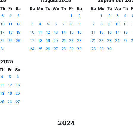
025
August 2025
September 20
Th
Fr
Sa
Su
Mo
Tu
We
Th
Fr
Sa
Su
Mo
Tu
We
Th
F
3
4
5
1
2
1
2
3
4
10
11
12
3
4
5
6
7
8
9
7
8
9
10
11
1
17
18
19
10
11
12
13
14
15
16
14
15
16
17
18
1
24
25
26
17
18
19
20
21
22
23
21
22
23
24
25
2
31
24
25
26
27
28
29
30
28
29
30
 2025
Th
Fr
Sa
4
5
6
11
12
13
18
19
20
25
26
27
2024