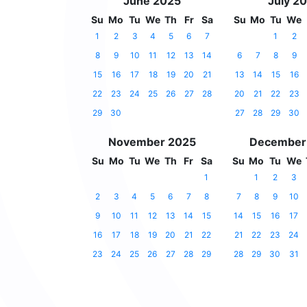
June 2025
July 2
Su
Mo
Tu
We
Th
Fr
Sa
Su
Mo
Tu
We
1
2
3
4
5
6
7
1
2
8
9
10
11
12
13
14
6
7
8
9
15
16
17
18
19
20
21
13
14
15
16
22
23
24
25
26
27
28
20
21
22
23
29
30
27
28
29
30
November 2025
December
Su
Mo
Tu
We
Th
Fr
Sa
Su
Mo
Tu
We
1
1
2
3
2
3
4
5
6
7
8
7
8
9
10
9
10
11
12
13
14
15
14
15
16
17
16
17
18
19
20
21
22
21
22
23
24
23
24
25
26
27
28
29
28
29
30
31