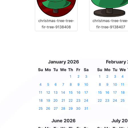
christmas-tree-tree
christmas-tree-tree-
fir-tree-9138407
fir-tree-9138408
January 2026
February
Su
Mo
Tu
We
Th
Fr
Sa
Su
Mo
Tu
We
1
2
3
1
2
3
4
4
5
6
7
8
9
10
8
9
10
11
11
12
13
14
15
16
17
15
16
17
18
18
19
20
21
22
23
24
22
23
24
25
25
26
27
28
29
30
31
June 2026
July 2