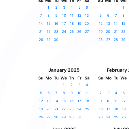
Su
Mo
Tu
We
Th
Fr
Sa
Su
Mo
Tu
We
1
2
3
4
5
6
1
7
8
9
10
11
12
13
5
6
7
8
14
15
16
17
18
19
20
12
13
14
15
21
22
23
24
25
26
27
19
20
21
22
28
29
30
26
27
28
29
January 2025
February
Su
Mo
Tu
We
Th
Fr
Sa
Su
Mo
Tu
We
1
2
3
4
5
6
7
8
9
10
11
2
3
4
5
12
13
14
15
16
17
18
9
10
11
12
19
20
21
22
23
24
25
16
17
18
19
26
27
28
29
30
31
23
24
25
26