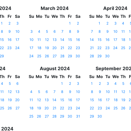
 2024
March 2024
April 2024
Th
Fr
Sa
Su
Mo
Tu
We
Th
Fr
Sa
Su
Mo
Tu
We
Th
F
1
2
3
1
2
1
2
3
4
8
9
10
3
4
5
6
7
8
9
7
8
9
10
11
1
15
16
17
10
11
12
13
14
15
16
14
15
16
17
18
1
22
23
24
17
18
19
20
21
22
23
21
22
23
24
25
2
29
24
25
26
27
28
29
30
28
29
30
024
August 2024
September 20
Th
Fr
Sa
Su
Mo
Tu
We
Th
Fr
Sa
Su
Mo
Tu
We
Th
F
4
5
6
1
2
3
1
2
3
4
5
11
12
13
4
5
6
7
8
9
10
8
9
10
11
12
1
18
19
20
11
12
13
14
15
16
17
15
16
17
18
19
2
25
26
27
18
19
20
21
22
23
24
22
23
24
25
26
2
25
26
27
28
29
30
31
29
30
 2024