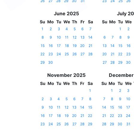
26
27
28
29
30
31
23
24
25
26
June 2025
July 2
Su
Mo
Tu
We
Th
Fr
Sa
Su
Mo
Tu
We
1
2
3
4
5
6
7
1
2
8
9
10
11
12
13
14
6
7
8
9
15
16
17
18
19
20
21
13
14
15
16
22
23
24
25
26
27
28
20
21
22
23
29
30
27
28
29
30
November 2025
December
Su
Mo
Tu
We
Th
Fr
Sa
Su
Mo
Tu
We
1
1
2
3
2
3
4
5
6
7
8
7
8
9
10
9
10
11
12
13
14
15
14
15
16
17
16
17
18
19
20
21
22
21
22
23
24
23
24
25
26
27
28
29
28
29
30
31