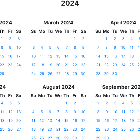
2024
 2024
March 2024
April 2024
Th
Fr
Sa
Su
Mo
Tu
We
Th
Fr
Sa
Su
Mo
Tu
We
Th
F
1
2
3
1
2
1
2
3
4
8
9
10
3
4
5
6
7
8
9
7
8
9
10
11
1
15
16
17
10
11
12
13
14
15
16
14
15
16
17
18
1
22
23
24
17
18
19
20
21
22
23
21
22
23
24
25
2
29
24
25
26
27
28
29
30
28
29
30
024
August 2024
September 20
Th
Fr
Sa
Su
Mo
Tu
We
Th
Fr
Sa
Su
Mo
Tu
We
Th
F
4
5
6
1
2
3
1
2
3
4
5
11
12
13
4
5
6
7
8
9
10
8
9
10
11
12
1
18
19
20
11
12
13
14
15
16
17
15
16
17
18
19
2
25
26
27
18
19
20
21
22
23
24
22
23
24
25
26
2
25
26
27
28
29
30
31
29
30