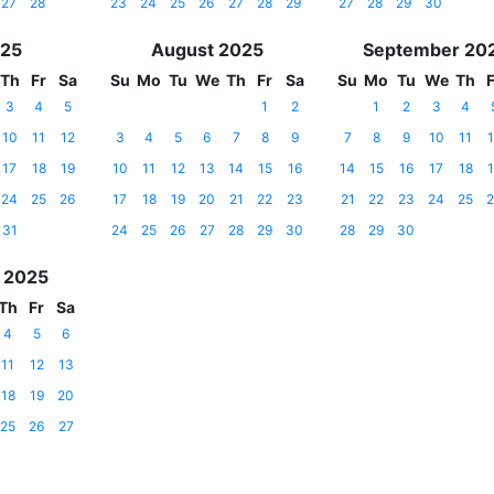
27
28
23
24
25
26
27
28
29
27
28
29
30
025
August 2025
September 20
Th
Fr
Sa
Su
Mo
Tu
We
Th
Fr
Sa
Su
Mo
Tu
We
Th
F
3
4
5
1
2
1
2
3
4
10
11
12
3
4
5
6
7
8
9
7
8
9
10
11
1
17
18
19
10
11
12
13
14
15
16
14
15
16
17
18
1
24
25
26
17
18
19
20
21
22
23
21
22
23
24
25
2
31
24
25
26
27
28
29
30
28
29
30
 2025
Th
Fr
Sa
4
5
6
11
12
13
18
19
20
25
26
27