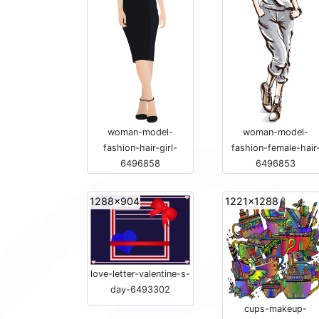
woman-model-
woman-model-
fashion-hair-girl-
fashion-female-hair
6496858
6496853
1288x904
1221x1288
love-letter-valentine-s-
day-6493302
cups-makeup-