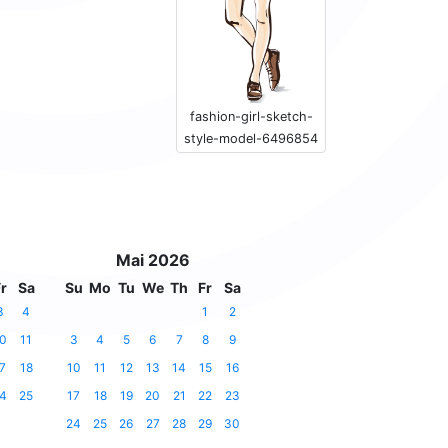
fashion-girl-sketch-
style-model-6496854
Mai 2026
r
Sa
Su
Mo
Tu
We
Th
Fr
Sa
3
4
1
2
0
11
3
4
5
6
7
8
9
7
18
10
11
12
13
14
15
16
4
25
17
18
19
20
21
22
23
24
25
26
27
28
29
30