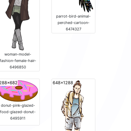
parrot-bird-animal-
perched-cartoon-
6474327
woman-model-
fashion-female-hair-
6496850
288x682
648x1288
donut-pink-glazed-
food-glazed-donut-
6495911