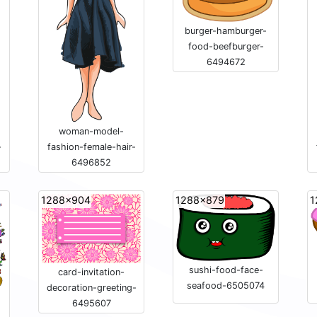
burger-hamburger-
food-beefburger-
6494672
woman-model-
-
fashion-female-hair-
6496852
1288x904
1288x879
1
sushi-food-face-
card-invitation-
seafood-6505074
decoration-greeting-
6495607