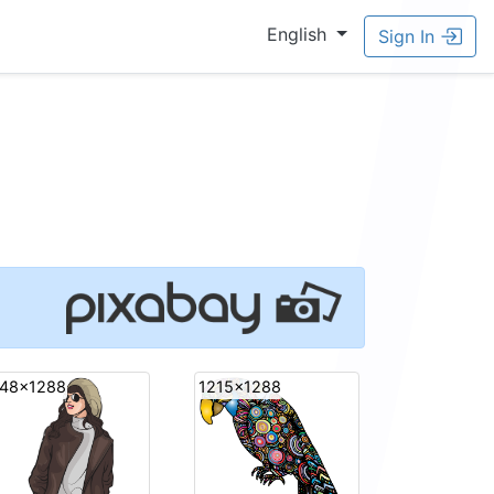
English
Sign In
48x1288
1215x1288