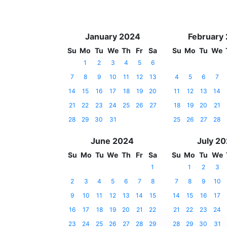
January 2024
February
Su
Mo
Tu
We
Th
Fr
Sa
Su
Mo
Tu
We
1
2
3
4
5
6
7
8
9
10
11
12
13
4
5
6
7
14
15
16
17
18
19
20
11
12
13
14
21
22
23
24
25
26
27
18
19
20
21
28
29
30
31
25
26
27
28
June 2024
July 2
Su
Mo
Tu
We
Th
Fr
Sa
Su
Mo
Tu
We
1
1
2
3
2
3
4
5
6
7
8
7
8
9
10
9
10
11
12
13
14
15
14
15
16
17
16
17
18
19
20
21
22
21
22
23
24
23
24
25
26
27
28
29
28
29
30
31