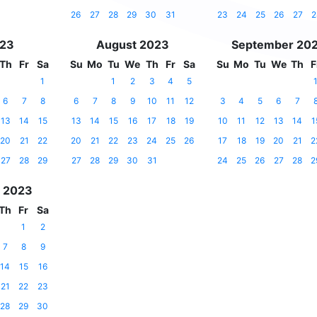
26
27
28
29
30
31
23
24
25
26
27
2
023
August 2023
September 20
Th
Fr
Sa
Su
Mo
Tu
We
Th
Fr
Sa
Su
Mo
Tu
We
Th
F
1
1
2
3
4
5
6
7
8
6
7
8
9
10
11
12
3
4
5
6
7
13
14
15
13
14
15
16
17
18
19
10
11
12
13
14
1
20
21
22
20
21
22
23
24
25
26
17
18
19
20
21
2
27
28
29
27
28
29
30
31
24
25
26
27
28
2
 2023
Th
Fr
Sa
1
2
7
8
9
14
15
16
21
22
23
28
29
30